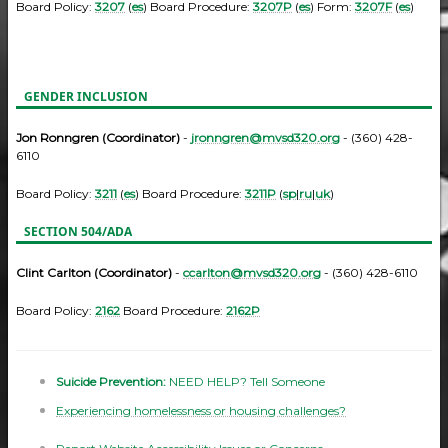
Board Policy:
3207
(
es
) Board Procedure:
3207P
(
es
) Form:
3207F
(
es
)
GENDER INCLUSION
Jon Ronngren (Coordinator)
-
jronngren@mvsd320.org
- (360) 428-
6110
Board Policy:
3211
(
es
) Board Procedure:
3211P
(
sp
|
ru
|
uk
)
SECTION 504/ADA
Clint Carlton (Coordinator)
-
ccarlton@mvsd320.org
- (360) 428-6110
Board Policy:
2162
Board Procedure:
2162P
Suicide Prevention:
NEED HELP? Tell Someone
Experiencing homelessness or housing challenges?