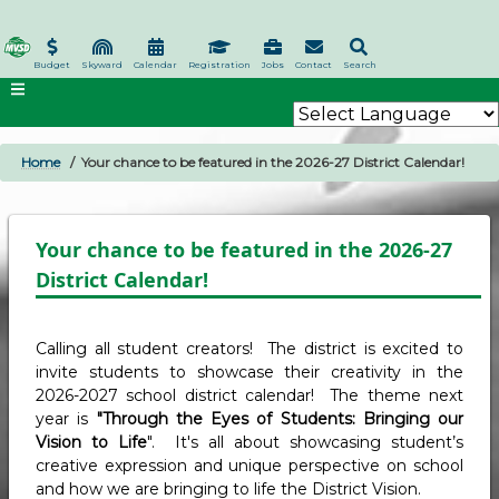
Skip
to
main
Budget
Skyward
Calendar
Registration
Jobs
Contact
Search
content
Home
Your chance to be featured in the 2026-27 District Calendar!
BREADCRUMB
Your chance to be featured in the 2026-27
District Calendar!
Calling all student creators! The district is excited to
invite students to showcase their creativity in the
2026-2027 school district calendar! The theme next
year is
"Through the Eyes of Students: Bringing our
Vision to Life
". It's all about showcasing student’s
creative expression and unique perspective on school
and how we are bringing to life the District Vision.