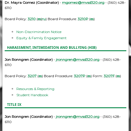
Dr. Mayra Gomez (Coordinator)
-
mgomez@mvsd320.org
- (360) 428-
6110
Board Policy:
3210
(
es
|
ru
) Board Procedure:
3210P
(
es
)
Non-Discrimination Notice
Equity & Family Engagement
HARASSMENT, INTIMIDATION AND BULLYING (HIB)
Jon Ronngren (Coordinator)
-
jronngren@mvsd320.org
- (360) 428-
6110
Board Policy:
3207
(
es
) Board Procedure:
3207P
(
es
) Form:
3207F
(
es
)
Resources & Reporting
Student Handbook
TITLE IX
Jon Ronngren (Coordinator)
-
jronngren@mvsd320.org
- (360) 428-
6110